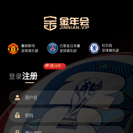
送
18
元
注册
登录