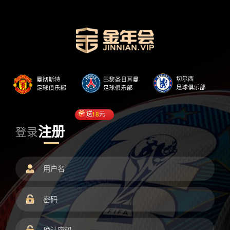
送
18
元
注册
登录