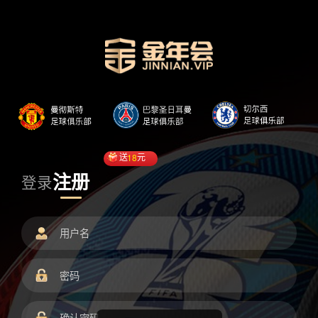
送
18
元
注册
登录