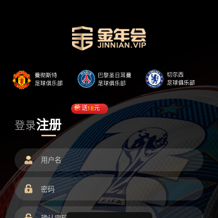
送
18
元
注册
登录