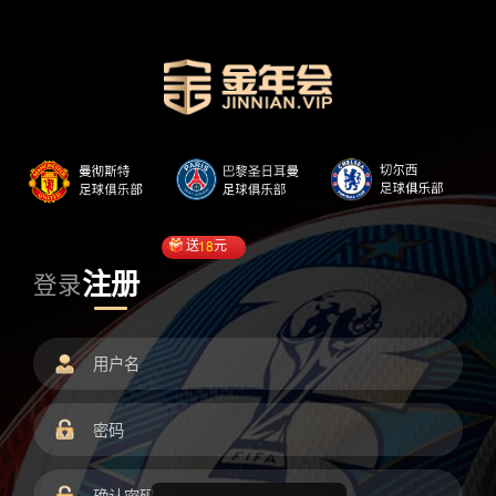
送
18
元
注册
登录